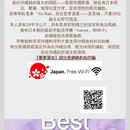
面向沖繩縣內最大的鬧區——那霸市國際通，附近有許多商
店、餐廳，地理位置方便，提供理想的觀光據點。
搭乘單軌電車「Yui Rail」前往世界遺產——首里城，只要20分
鐘左右即可抵達。
單人房有18平方公尺，所有客房皆附獨立的浴室和免治馬桶，
備有日本製的最新空氣清淨機「nanoe」和Wi-Fi。
於櫃檯提供禮賓服務。
早餐能夠享用沖繩料理和大量使用沖繩食材的自助餐。
格拉斯麗那霸酒店作為在沖繩洽商、觀光休閒的據點，保證提
供在沖繩的舒適住宿環境。
【重要通知】請注意網路釣魚詐騙